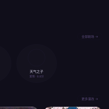
全部剧场 →
天气之子
爱情 · 8.8分
更多漫改 →