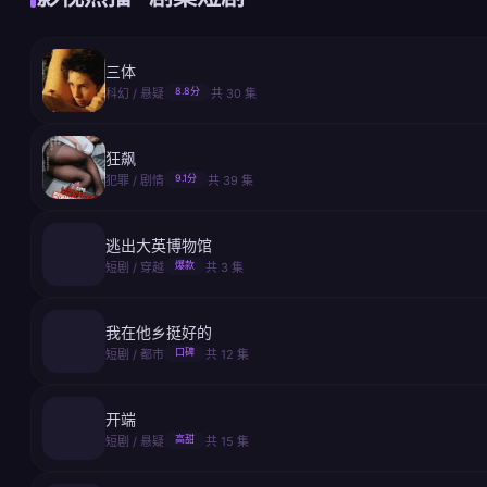
三体
8.8分
科幻 / 悬疑
共 30 集
狂飙
9.1分
犯罪 / 剧情
共 39 集
逃出大英博物馆
爆款
短剧 / 穿越
共 3 集
我在他乡挺好的
口碑
短剧 / 都市
共 12 集
开端
高甜
短剧 / 悬疑
共 15 集