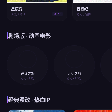
星辰变
西行纪
玄幻 / 修仙
8.3分
奇幻 / 冒险
剧场版 · 动画电影
铃芽之旅
天空之城
奇幻 · 9.1分
奇幻 · 9.3分
经典漫改 · 热血IP