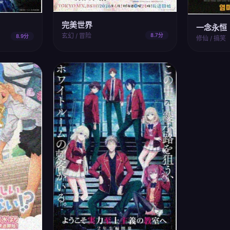
完美世界
一念永恒
玄幻 / 冒险
8.7分
8.9分
修仙 / 搞笑