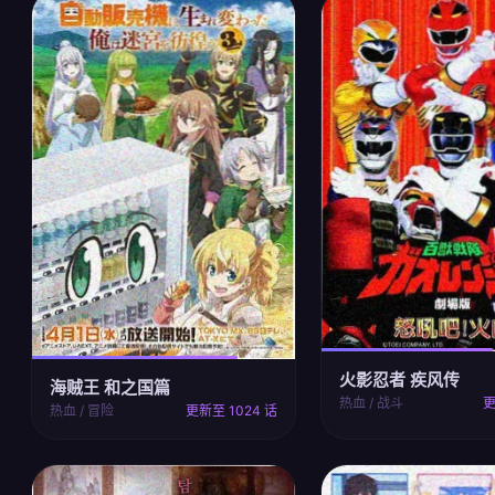
火影忍者 疾风传
海贼王 和之国篇
热血 / 战斗
更
热血 / 冒险
更新至 1024 话