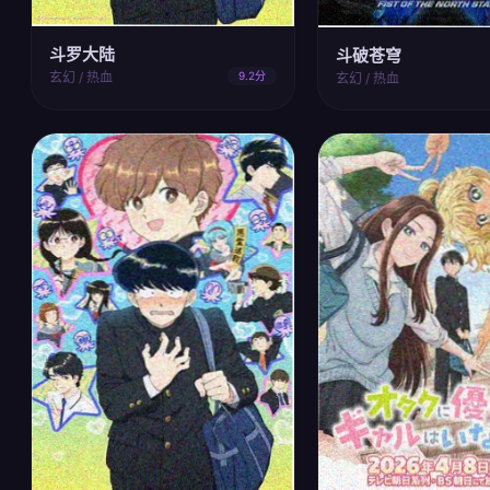
斗罗大陆
斗破苍穹
玄幻 / 热血
9.2分
玄幻 / 热血