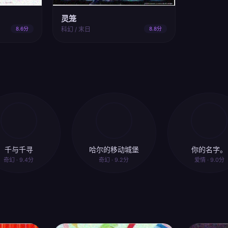
灵笼
8.6分
科幻 / 末日
8.8分
千与千寻
哈尔的移动城堡
你的名字。
奇幻 · 9.4分
奇幻 · 9.2分
爱情 · 9.0分