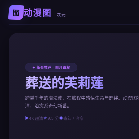
动漫图
图
· 次元
✦ 新番推荐 · 四月霸权
葬送的芙莉莲
跨越千年的魔法使，在旅程中感悟生命与羁绊。动漫图
清，治愈系奇幻新番。
▶
☆
◆
4K 超清
9.5 分
奇幻 / 治愈