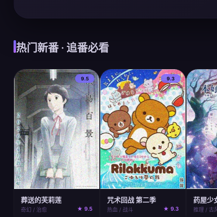
热门新番 · 追番必看
9.5
9.3
咒术回战 第二季
葬送的芙莉莲
药屋少
★ 9.3
★ 9.5
热血 / 战斗
奇幻 / 治愈
推理 / 古