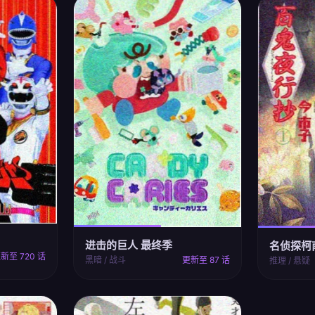
进击的巨人 最终季
名侦探柯
新至 720 话
黑暗 / 战斗
更新至 87 话
推理 / 悬疑