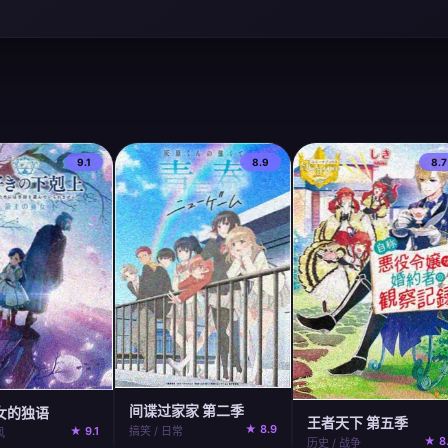
9.1
8.9
8.7
间谍过家家 第二季
女的独语
王者天下 第五季
★ 8.9
★ 9.1
搞笑 / 日常
风
★ 8
历史 / 战争