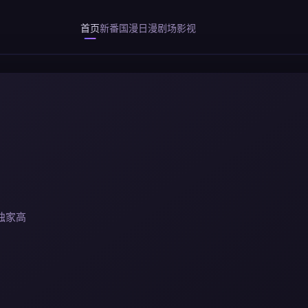
首页
新番
国漫
日漫
剧场
影视
独家高