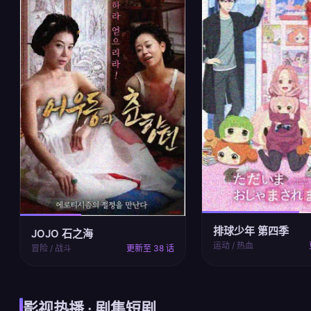
排球少年 第四季
JOJO 石之海
运动 / 热血
冒险 / 战斗
更新至 38 话
影视热播 · 剧集短剧