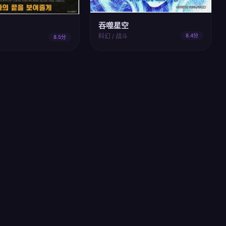
吞噬星空
科幻 / 战斗
8.4分
8.5分