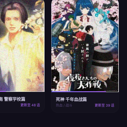
南 警察学校篇
死神 千年血战篇
更新至 48 话
热血 / 战斗
更新至 39 话