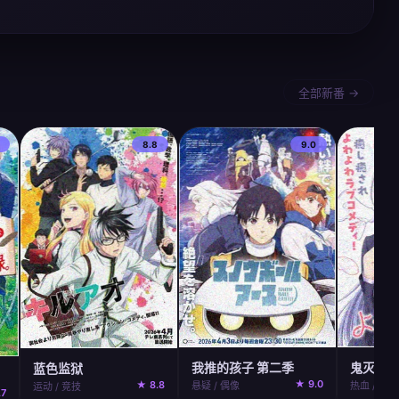
全部新番 →
8.8
9.0
我推的孩子 第二季
鬼灭之刃
蓝色监狱
★ 9.0
★ 8.8
悬疑 / 偶像
热血 / 奇幻
运动 / 竞技
.7