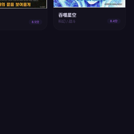
吞噬星空
科幻 / 战斗
8.4分
8.5分