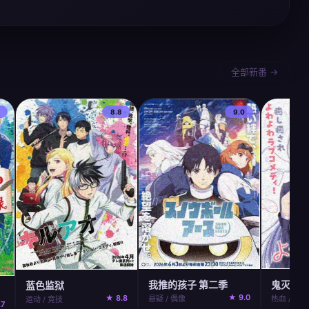
全部新番 →
8.8
9.0
我推的孩子 第二季
鬼灭之刃
蓝色监狱
★ 9.0
★ 8.8
悬疑 / 偶像
热血 / 奇幻
运动 / 竞技
.7