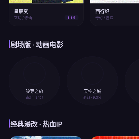
星辰变
西行纪
玄幻 / 修仙
8.3分
奇幻 / 冒险
剧场版 · 动画电影
铃芽之旅
天空之城
奇幻 · 9.1分
奇幻 · 9.3分
经典漫改 · 热血IP