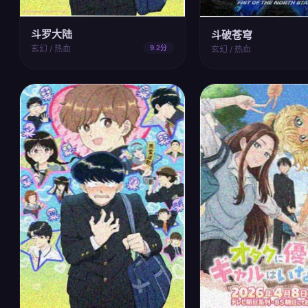
斗罗大陆
斗破苍穹
玄幻 / 热血
9.2分
玄幻 / 热血