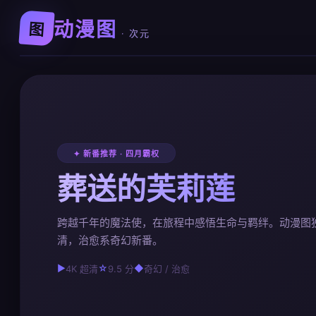
动漫图
图
· 次元
✦ 新番推荐 · 四月霸权
葬送的芙莉莲
跨越千年的魔法使，在旅程中感悟生命与羁绊。动漫图
清，治愈系奇幻新番。
▶
☆
◆
4K 超清
9.5 分
奇幻 / 治愈