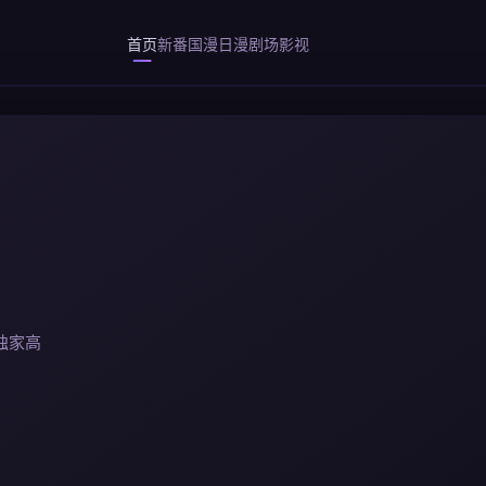
首页
新番
国漫
日漫
剧场
影视
独家高