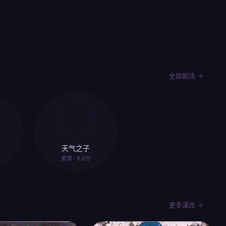
全部剧场 →
天气之子
爱情 · 8.8分
更多漫改 →