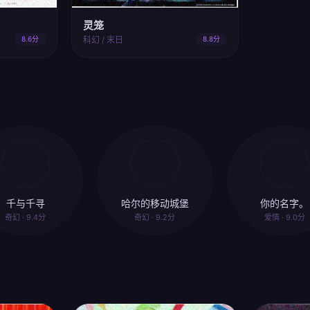
灵笼
8.6分
科幻 / 末日
8.8分
千与千寻
哈尔的移动城堡
你的名字。
奇幻 · 9.4分
奇幻 · 9.2分
爱情 · 9.0分