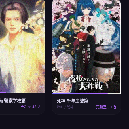
南 警察学校篇
死神 千年血战篇
更新至 48 话
热血 / 战斗
更新至 39 话