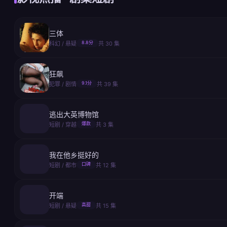
三体
8.8分
科幻 / 悬疑
共 30 集
狂飙
9.1分
犯罪 / 剧情
共 39 集
逃出大英博物馆
爆款
短剧 / 穿越
共 3 集
我在他乡挺好的
口碑
短剧 / 都市
共 12 集
开端
高甜
短剧 / 悬疑
共 15 集