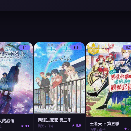
9.1
8.9
8.7
间谍过家家 第二季
女的独语
王者天下 第五季
★ 8.9
★ 9.1
搞笑 / 日常
风
★ 8
历史 / 战争