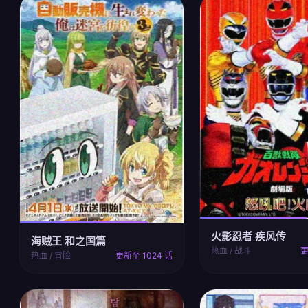
火影忍者 疾风传
海贼王 和之国篇
热血 / 战斗
更
热血 / 冒险
更新至 1024 话