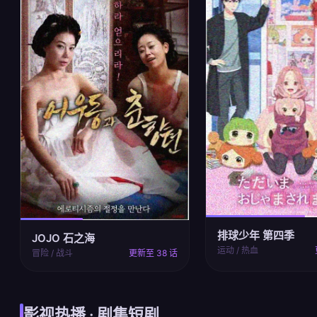
排球少年 第四季
JOJO 石之海
运动 / 热血
冒险 / 战斗
更新至 38 话
影视热播 · 剧集短剧