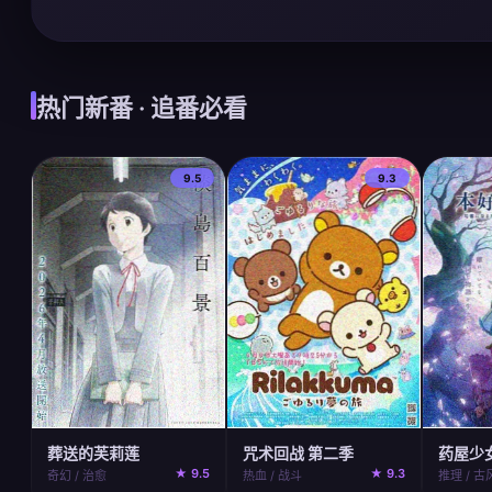
热门新番 · 追番必看
9.5
9.3
咒术回战 第二季
葬送的芙莉莲
药屋少
★ 9.3
★ 9.5
热血 / 战斗
奇幻 / 治愈
推理 / 古