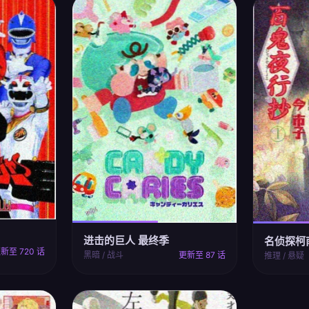
进击的巨人 最终季
名侦探柯
新至 720 话
黑暗 / 战斗
更新至 87 话
推理 / 悬疑