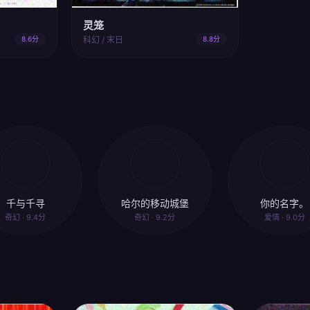
灵笼
8.6分
科幻 / 末日
8.8分
千与千寻
哈尔的移动城堡
你的名字。
奇幻 · 9.4分
奇幻 · 9.2分
爱情 · 9.0分