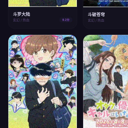
斗罗大陆
斗破苍穹
玄幻 / 热血
9.2分
玄幻 / 热血