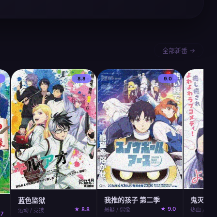
全部新番 →
8.8
9.0
我推的孩子 第二季
鬼灭之刃
蓝色监狱
★ 9.0
★ 8.8
悬疑 / 偶像
热血 / 奇幻
运动 / 竞技
.7