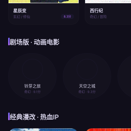
星辰变
西行纪
玄幻 / 修仙
8.3分
奇幻 / 冒险
剧场版 · 动画电影
铃芽之旅
天空之城
奇幻 · 9.1分
奇幻 · 9.3分
经典漫改 · 热血IP