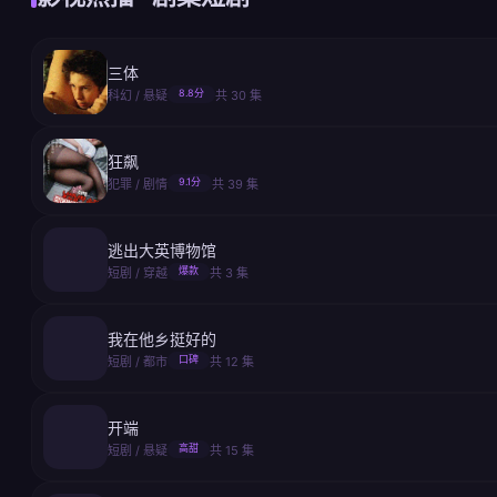
三体
8.8分
科幻 / 悬疑
共 30 集
狂飙
9.1分
犯罪 / 剧情
共 39 集
逃出大英博物馆
爆款
短剧 / 穿越
共 3 集
我在他乡挺好的
口碑
短剧 / 都市
共 12 集
开端
高甜
短剧 / 悬疑
共 15 集