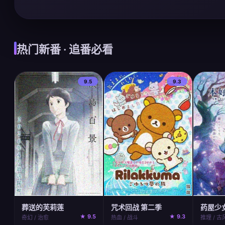
热门新番 · 追番必看
9.5
9.3
咒术回战 第二季
葬送的芙莉莲
药屋少
★ 9.3
★ 9.5
热血 / 战斗
奇幻 / 治愈
推理 / 古