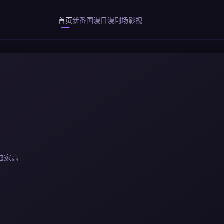
首页
新番
国漫
日漫
剧场
影视
独家高