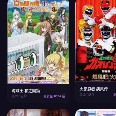
火影忍者 疾风传
海贼王 和之国篇
热血 / 战斗
更
热血 / 冒险
更新至 1024 话