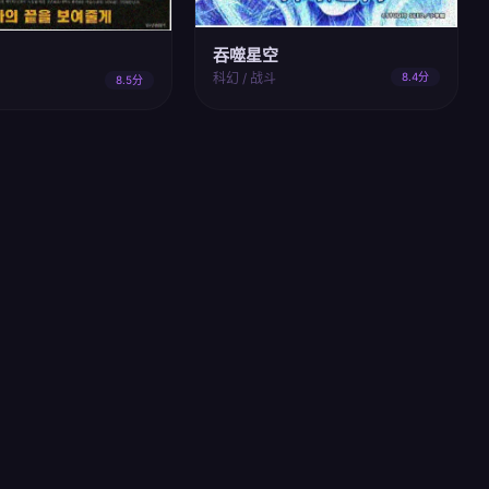
吞噬星空
科幻 / 战斗
8.4分
8.5分