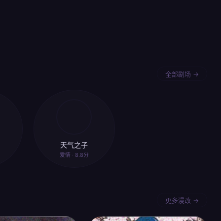
全部剧场 →
天气之子
爱情 · 8.8分
更多漫改 →