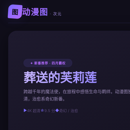
动漫图
图
· 次元
✦ 新番推荐 · 四月霸权
葬送的芙莉莲
跨越千年的魔法使，在旅程中感悟生命与羁绊。动漫图
清，治愈系奇幻新番。
▶
☆
◆
4K 超清
9.5 分
奇幻 / 治愈