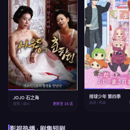
排球少年 第四季
JOJO 石之海
运动 / 热血
冒险 / 战斗
更新至 38 话
影视热播 · 剧集短剧