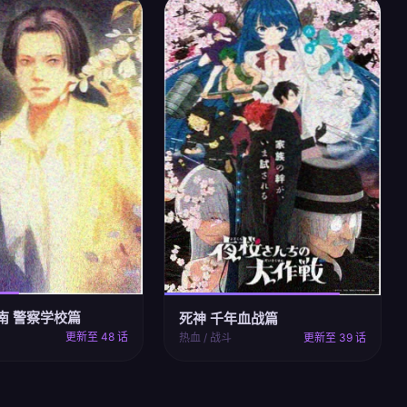
南 警察学校篇
死神 千年血战篇
更新至 48 话
热血 / 战斗
更新至 39 话