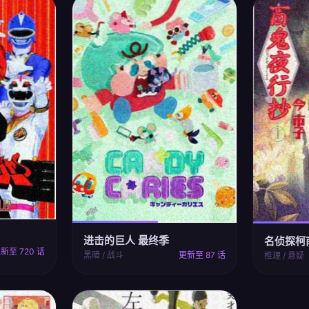
进击的巨人 最终季
名侦探柯
新至 720 话
黑暗 / 战斗
更新至 87 话
推理 / 悬疑