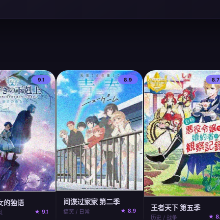
9.1
8.9
8.7
间谍过家家 第二季
女的独语
王者天下 第五季
★ 8.9
★ 9.1
搞笑 / 日常
风
★ 8
历史 / 战争